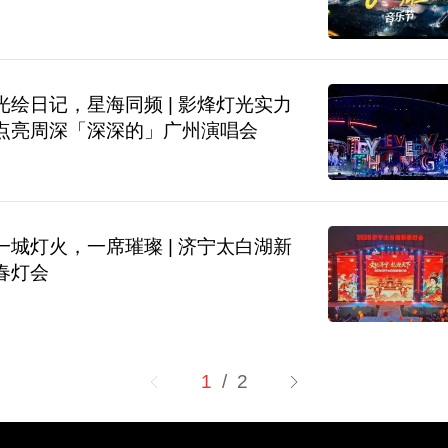
光绘日记，星海同频 | 影烽灯光实力
点亮周深「深深的」广州演唱会
一城灯火，一席璀璨 | 济宁太白湖新
春灯会
1
/ 2