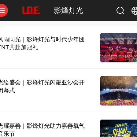
影烽灯光
中文
风雨同光｜影烽灯光与时代少年团
TNT共赴加冠礼
English
光绘盛会｜影烽灯光闪耀亚沙会开
闭幕式
光耀嘉善｜影烽灯光助力嘉善氧气
音乐节